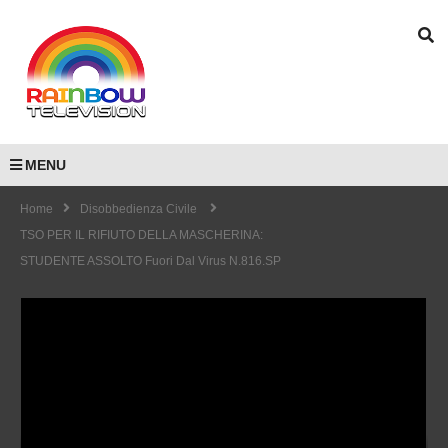
MENU
Home
Disobbedienza Civile
TSO PER IL RIFIUTO DELLA MASCHERINA:
STUDENTE ASSOLTO Fuori Dal Virus N.816.SP