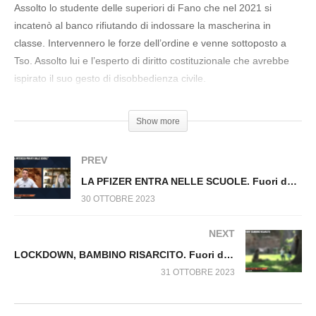
Fuori dal Virus n.805.SP
Assolto lo studente delle superiori di Fano che nel 2021 si
incatenò al banco rifiutando di indossare la mascherina in
classe. Intervennero le forze dell’ordine e venne sottoposto a
Tso. Assolto lui e l’esperto di diritto costituzionale che avrebbe
ispirato il suo gesto di disobbedienza civile.
#Mascherina #FabioFrabetti #Scuola #TSO
Show more
#DisobbedienzaCivile
PREV
LA PFIZER ENTRA NELLE SCUOLE. Fuori dal Virus n.814.SP
30 OTTOBRE 2023
NEXT
LOCKDOWN, BAMBINO RISARCITO. Fuori dal Virus n.818.SP
31 OTTOBRE 2023