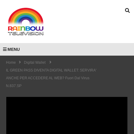
MENU
Home
Digital Wallet
IL GREEN PASS DIVENTA DIGITAL WALLET: SERVIRA'
ANCHE PER ACCEDERE AL WEB? Fuori Dal Virus
N.837.SP