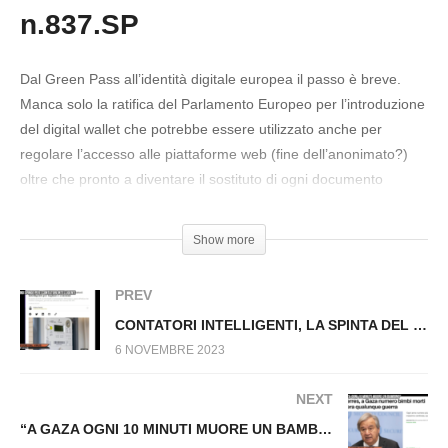
UNA MAMMA DI GAZA: LA SITUAZIONE E’
n.837.SP
GRAVISSIMA. Fuori dal Virus n.821.SP
Dal Green Pass all’identità digitale europea il passo è breve.
Manca solo la ratifica del Parlamento Europeo per l’introduzione
del digital wallet che potrebbe essere utilizzato anche per
regolare l’accesso alle piattaforme web (fine dell’anonimato?)
oltre che pronto a diventare il sostituto di ogni documento
cartaceo e il catalizzatore dell’euro digitale.
Show more
#GreenPass #IdentitàDigitale #ParlamentoEuropeo
#FabioFrabetti #DigitalWallet #Europa
PREV
CONTATORI INTELLIGENTI, LA SPINTA DEL GOVERNO Fuori dal Virus n.824.SP
6 NOVEMBRE 2023
NEXT
“A GAZA OGNI 10 MINUTI MUORE UN BAMBINO” Fuori dal Virus n.839.SP