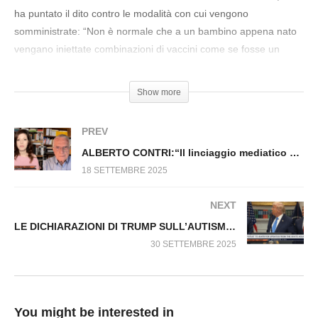
Virus n.1590.SP
ha puntato il dito contro le modalità con cui vengono
somministrate: “Non è normale che a un bambino appena nato
vengano iniettate combinazioni di vaccini come se fosse un
cavallo. Non sono un medico, ma vedo con i miei occhi che è
una quantità eccessiva per un corpo così fragile”
Show more
#Trump #Vaccini #Bambini #Pediatri #Autismo
PREV
ALBERTO CONTRI:“Il linciaggio mediatico di RFK Jr. orchestrato da Big Pharma” Fuori dal Virus n.1602.SP
18 SETTEMBRE 2025
NEXT
LE DICHIARAZIONI DI TRUMP SULL’AUTISMO E SUI VACCINI Fuori dal Virus n.1613.SP
30 SETTEMBRE 2025
You might be interested in