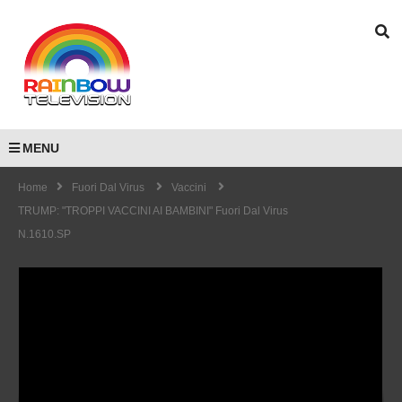
MENU
Home
Fuori Dal Virus
Vaccini
TRUMP: "TROPPI VACCINI AI BAMBINI" Fuori Dal Virus
N.1610.SP