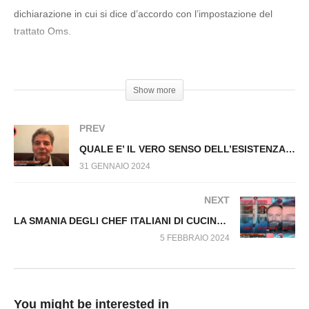
HANNO PERSO L’AUTOSUFFICIENZA. Fuori
dichiarazione in cui si dice d’accordo con l’impostazione del
dal Virus n.936.SP
trattato Oms.
#FabioFrabetti #OMS
Show more
PREV
QUALE E’ IL VERO SENSO DELL’ESISTENZA? Fuori dal Virus n.937.SP
31 GENNAIO 2024
NEXT
LA SMANIA DEGLI CHEF ITALIANI DI CUCINARE INSETTI IN NOME DELLA PROPAGANDA Fuori dal Virus n.943.SP
5 FEBBRAIO 2024
You might be interested in