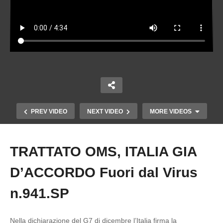
PREV VIDEO
NEXT VIDEO
MORE VIDEOS
TRATTATO OMS, ITALIA GIA
Copy Embed Code
D’ACCORDO Fuori dal Virus
n.941.SP
Nella dichiarazione del G7 di dicembre l’Italia firma la