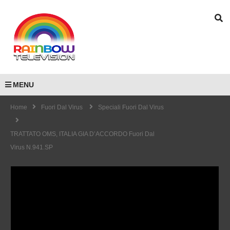
MENU
Home
Fuori Dal Virus
Speciali Fuori Dal Virus
TRATTATO OMS, ITALIA GIA D’ACCORDO Fuori Dal
Virus N.941.SP