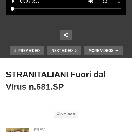
PREV VIDEO
NEXT VIDEO
MORE VIDEOS
STRANITALIANI Fuori dal
Copy Embed Code
Virus n.681.SP
#Governo #Siero #EffettiCollateriali #Corruzzione #SilverNervuti
Show more
LO SCOOP DEL SECOLO! D’ESTATE FA
CALDO! Fuori dal Virus n.678.SP
PREV