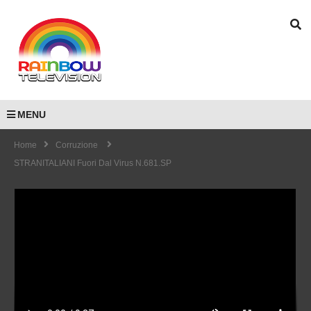
MENU
Home
Corruzione
STRANITALIANI Fuori Dal Virus N.681.SP