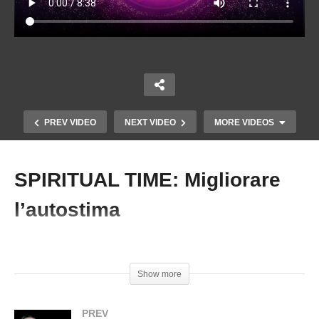
PREV VIDEO
NEXT VIDEO
MORE VIDEOS
SPIRITUAL TIME: Migliorare
Copy Embed Code
l’autostima
#RaffaeleMorelli #SpiritualTime
Show more
SPIRITUAL TIME: 7 piccoli cambiamenti per una
vita più leggera
PREV