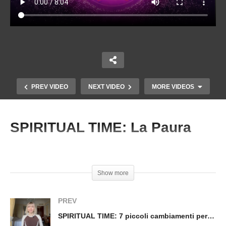
PREV VIDEO
NEXT VIDEO
MORE VIDEOS
SPIRITUAL TIME: La Paura
Copy Embed Code
#MarcoMissinato #SpiritualTime #Paura
Show more
PREV
SPIRITUAL TIME: UN’ABITUDINE CHE TI
SPIRITUAL TIME: 7 piccoli cambiamenti per una vita più leggera
CAMBIERA’ LA VITA