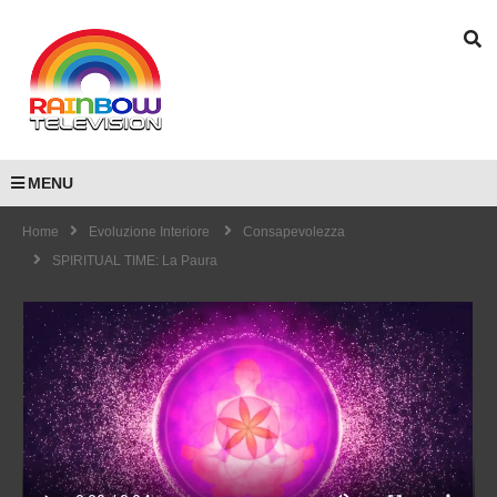
MENU
Home
Evoluzione Interiore
Consapevolezza
SPIRITUAL TIME: La Paura