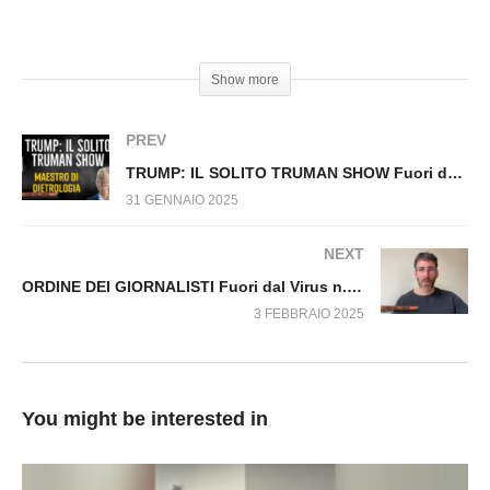
RELATION COACH: Cose da tenere a mente per
relazionarsi agli altri
#Sanita’ #Vaccini #Corruzzione #CaseFarmaceutiche
Show more
PREV
TRUMP: IL SOLITO TRUMAN SHOW Fuori dal Virus n.1378.SP
31 GENNAIO 2025
NEXT
ORDINE DEI GIORNALISTI Fuori dal Virus n.1380.SP
3 FEBBRAIO 2025
You might be interested in