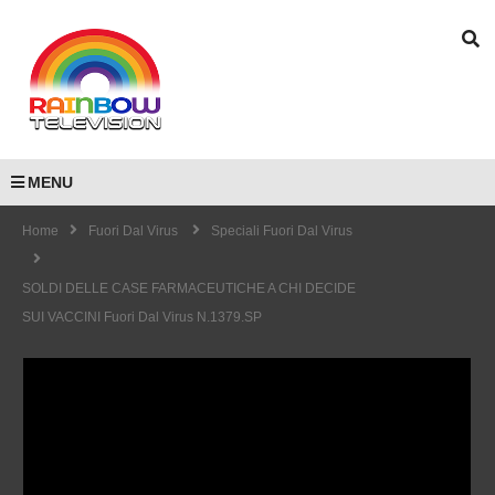
MENU
Home
Fuori Dal Virus
Speciali Fuori Dal Virus
SOLDI DELLE CASE FARMACEUTICHE A CHI DECIDE
SUI VACCINI Fuori Dal Virus N.1379.SP