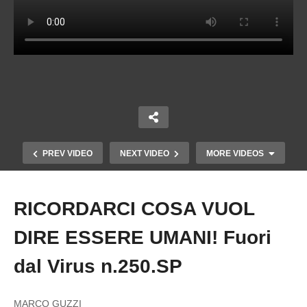
PREV VIDEO
NEXT VIDEO
MORE VIDEOS
RICORDARCI COSA VUOL
Copy Embed Code
DIRE ESSERE UMANI! Fuori
dal Virus n.250.SP
COVID-19: LEZIONI APPRESE DALLA
MARCO GUZZI