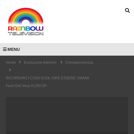
MENU
Home
Evoluzione Interiore
Consapevolezza
RICORDARCI COSA VUOL DIRE ESSERE UMANI!
Fuori Dal Virus N.250.SP