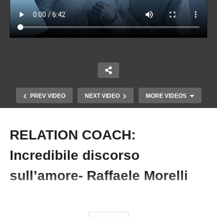
PREV VIDEO
NEXT VIDEO
MORE VIDEOS
RELATION COACH:
Copy Embed Code
Incredibile discorso
sull’amore- Raffaele Morelli
#Amore #RelationCoac #RaffaeleMorelli