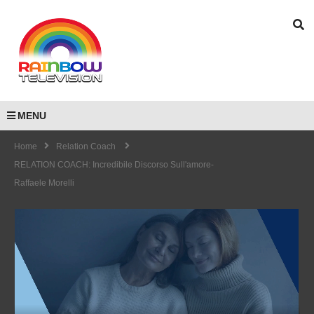
MENU
Home
Relation Coach
RELATION COACH: Incredibile Discorso Sull'amore-
Raffaele Morelli