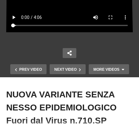
PREV VIDEO
NEXT VIDEO
MORE VIDEOS
NUOVA VARIANTE SENZA
Copy Embed Code
NESSO EPIDEMIOLOGICO
Fuori dal Virus n.710.SP
#Vaccino #Corruzzione #BarbaraBalanzoni #Variante