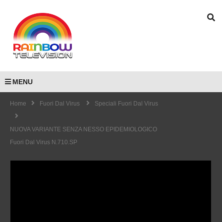
MENU
Home
Fuori Dal Virus
Speciali Fuori Dal Virus
NUOVA VARIANTE SENZA NESSO EPIDEMIOLOGICO
Fuori Dal Virus N.710.SP