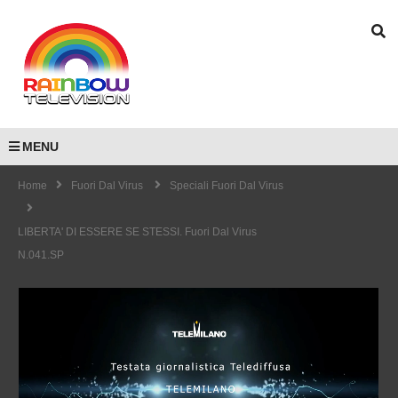
MENU
Home
Fuori Dal Virus
Speciali Fuori Dal Virus
LIBERTA' DI ESSERE SE STESSI. Fuori Dal Virus
N.041.SP