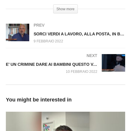
MULTA OVER 50: COME COMPORTARSI! Fuori
Show more
Dal Virus n.039.SP
PREV
SORCI VERDI A LAVORO, ALLA POSTA, IN BANCA, CON LA POLIZIA, ECC. Fuori Dal Virus N.040.SP
9 FEBBRAIO 2022
NEXT
E’ UN CRIMINE DARE AI BAMBINI QUESTO VACCINO! Luc Montagnier, Nobel medicina Fuori Dal Virus n.042.SP
10 FEBBRAIO 2022
You might be interested in