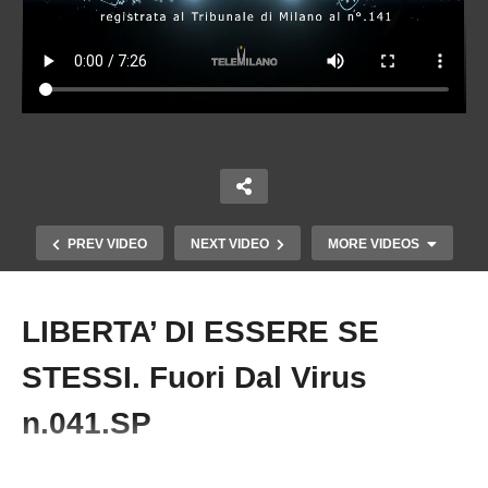
PREV VIDEO
NEXT VIDEO
MORE VIDEOS
LIBERTA’ DI ESSERE SE
Copy Embed Code
STESSI. Fuori Dal Virus
n.041.SP
LIBERTA’ DI ESSERE SE STESSI. DAVID ICKE