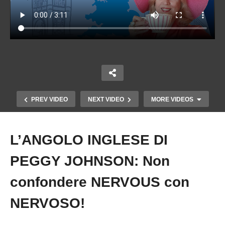
PREV VIDEO
NEXT VIDEO
MORE VIDEOS
L’ANGOLO INGLESE DI
Copy Embed Code
PEGGY JOHNSON: Non
confondere NERVOUS con
NERVOSO!
L’ANGOLO INGLESE DI PEGGY JOHNSON: Le