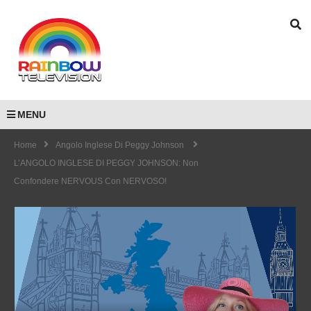
MENU
Home
Angolo Inglese Di Peggy Johnson
L’ANGOLO INGLESE DI PEGGY JOHNSON: Non
Confondere NERVOUS Con NERVOSO!