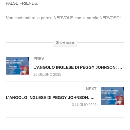
parole che ingannano: PRESERVATIVES.
FALSE FRIENDS:
Non confondere la parola NERVOUS con la parola NERVOSO!
#Curiosità #AngoloInglese #PeggyJohnson
Show more
PREV
L’ANGOLO INGLESE DI PEGGY JOHNSON: Non confondere Educato con Educated
25 GIUGNO 2025
NEXT
L’ANGOLO INGLESE DI PEGGY JOHNSON: Si dice noisy? Oppure boring? E cosa sono I rumours?
3 LUGLIO 2025