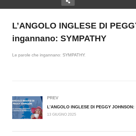
LESE DI
L’ANGOLO INGLESE DI PEGGY
ON: COSA
GLIO
L’ANGOLO INGLESE DI
L
Copy Embed Code
ingannano: SYMPATHY
A
PEGGY JOHNSON: Una
P
DI
statua enorme che vi
le
accoglie ad ali aperte
Ma
Le parole che ingannano: SYMPATHY.
Non fare gaffe poco…simpatiche!
PREV
13 GIUGNO 2025