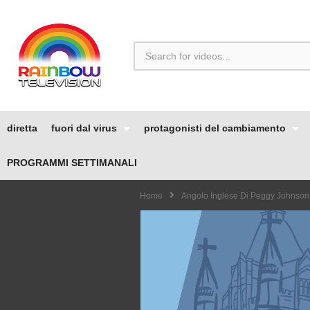
diretta
fuori dal virus
protagonisti del cambiamento
PROGRAMMI SETTIMANALI
Home
Angolo Inglese Di Peggy Johnson