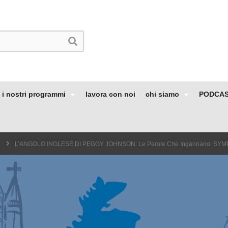
i nostri programmi
lavora con noi
chi siamo
PODCA
L’ANGOLO INGLESE DI PEGGY JOHNSON: Le Parole Che Ingannano: SY