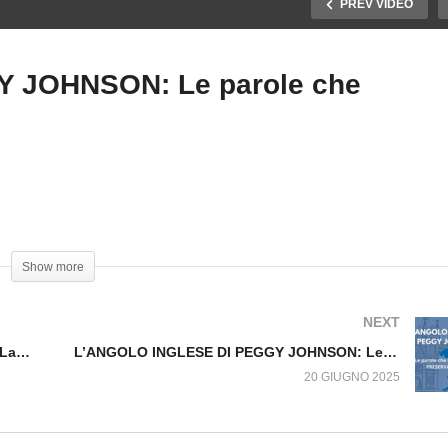
PREV VIDEO
 JOHNSON: Le parole che
’ANGOLO INGLESE DI
L’ANGOLO INGLESE DI
EGGY JOHNSON: La
PEGGY JOHNSON: Le
ggenda che ispirò Il
parole che ingannano:
stino dei Baskerville
SYMPATHY
Show more
NEXT
L’ANGOLO INGLESE DI PEGGY JOHNSON: La leggenda che ispirò Il Mastino dei Baskerville
L’ANGOLO INGLESE DI PEGGY JOHNSON: Le parole che ingannano: PRESERVATIVES.
20 GIUGNO 2025