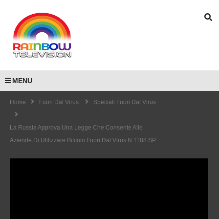
MENU
Home
Fuori Dal Virus
Speciali Fuori Dal Virus
La Russia Approva Una Legge Che Consente Alle
Aziende Di Utilizzare Bitcoin Fuori Dal Virus N.1188.SP