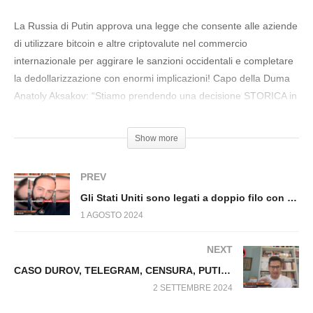
I 3 PIANI DI VICTOR ORBAN Fuori dal Virus
n.1159.SP
La Russia di Putin approva una legge che consente alle aziende
di utilizzare bitcoin e altre criptovalute nel commercio
internazionale per aggirare le sanzioni occidentali e completare
la dedollarizzazione con enormi implicazioni! Capo della Duma
Anatoly Aksakov: “Stiamo prendendo una decisione STORICA in
ambito finanziario”.
Show more
#Putin #Bitcoin #Commercio #Russia #Cryptovalute
PREV
Gli Stati Uniti sono legati a doppio filo con Israele Fuori dal Virus n.1187.SP
1 AGOSTO 2024
NEXT
CASO DUROV, TELEGRAM, CENSURA, PUTIN Fuori dal Virus n.1197.SP
2 SETTEMBRE 2024