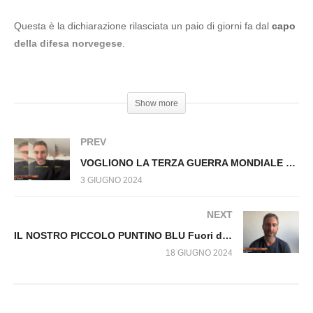
LILIANA SEGRE E LA FRASE SULLA
PALESTINA Fuori dal Virus n.1095.SP
Questa è la dichiarazione rilasciata un paio di giorni fa dal
capo
della difesa norvegese
.
#MatteoGracis #Nato #Russia
Show more
PREV
VOGLIONO LA TERZA GUERRA MONDIALE Fuori dal Virus n.1104.SP
3 GIUGNO 2024
NEXT
IL NOSTRO PICCOLO PUNTINO BLU Fuori dal Virus n.1129.SP
18 GIUGNO 2024