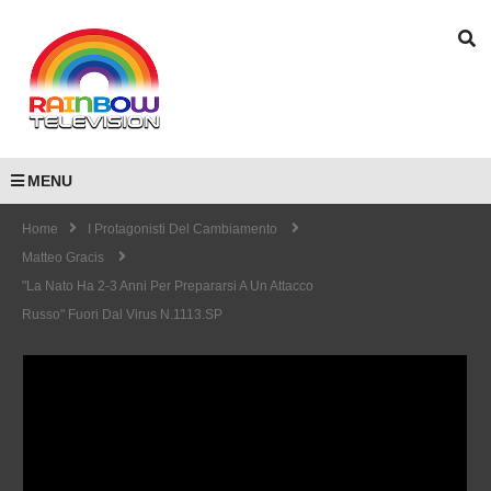
MENU
Home
I Protagonisti Del Cambiamento
Matteo Gracis
"La Nato Ha 2-3 Anni Per Prepararsi A Un Attacco
Russo" Fuori Dal Virus N.1113.SP