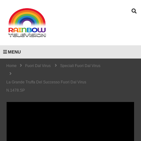
MENU
Home
Fuori Dal Virus
Speciali Fuori Dal Virus
La Grande Truffa Del Successo Fuori Dal Virus
N.1478.SP