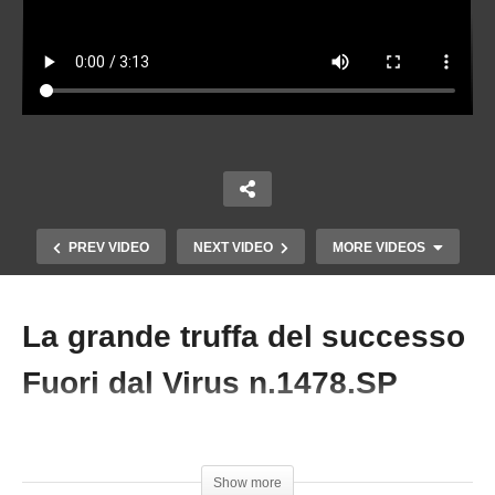
PREV VIDEO
NEXT VIDEO
MORE VIDEOS
La grande truffa del successo
Copy Embed Code
Fuori dal Virus n.1478.SP
#MatteoGracis #Successo
Show more