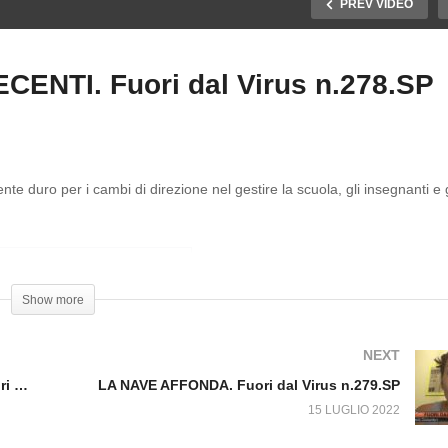
PREV VIDEO
ENTI. Fuori dal Virus n.278.SP
LUSONE: SINDACO E
LA FAVOLA DEI DOCENT
SCHERINE _ Fuori dal
INDECENTI. Fuori dal Vir
rus n. 277.SP
n.278.SP
nte duro per i cambi di direzione nel gestire la scuola, gli insegnanti e g
Show more
NEXT
CLUSONE: SINDACO E MASCHERINE _ Fuori dal Virus n. 277.SP
LA NAVE AFFONDA. Fuori dal Virus n.279.SP
15 LUGLIO 2022