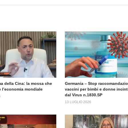
a della Cina: la mossa che
Germania – Stop raccomandazi
 l’economia mondiale
vaccini per bimbi e donne incint
dal Virus n.1830.SP
6
13 LUGLIO 2026