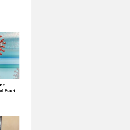
one
e! Fuori