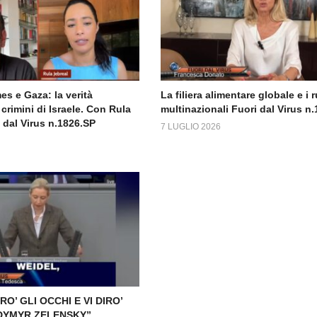
s e Gaza: la verità
La filiera alimentare globale e i r
crimini di Israele. Con Rula
multinazionali Fuori dal Virus n
 dal Virus n.1826.SP
7 LUGLIO 2026
RO’ GLI OCCHI E VI DIRO’
ODYMYR ZELENSKY”