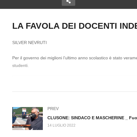
LA FAVOLA DEI DOCENTI INDEC
Copy Embed Code
IERO GENICO
L’ORDINE DEGLI
C
SILVER NEVRUTI
ri dal Virus
PSICOLOGI NON CI STA!
MA
Fuori dal Virus n.276.SP
Vi
Per il governo dei miglioni l’ultimo anno scolastico è stato verame
studenti.
PREV
14 LUGLIO 2022