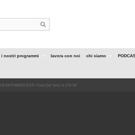
i nostri programmi
lavora con noi
chi siamo
PODCA
OCENTI INDECENTI. Fuori Dal Virus N.278.SP