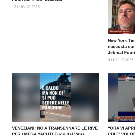
13 LUGLIO 2026
New York Time
nascosta sui 
Jebreal Fuori
9 LUGLIO 2026
VENEZIANI: NO A TRANSENNARE LE RIVE
“ORA VI APRI
PER I MEGA YACHT! Fuori dal Virus
CHI E’ VOL