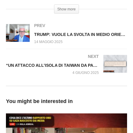
GOVERNO IPOCRITA: AI FUNERALI DEL PAPA
Show more
E POI COMPLICI DEL GENOCIDIO A GAZA
PREV
TRUMP: VUOLE LA SVOLTA IN MEDIO ORIENTE Fuori dal Virus n.1507.SP
14 MAGGIO 2025
NEXT
“UN ATTACCO ALL’ISOLA DI TAIWAN DA PARTE DELLA CINA POTREBBE ESSERE IMMINENTE” Fuori dal Virus n.1533.SP
4 GIUGNO 2025
You might be interested in