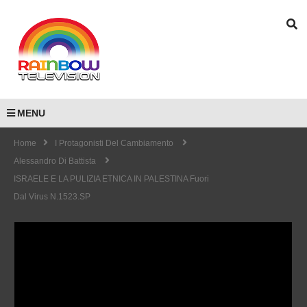
MENU
Home
I Protagonisti Del Cambiamento
Alessandro Di Battista
ISRAELE E LA PULIZIA ETNICA IN PALESTINA Fuori
Dal Virus N.1523.SP