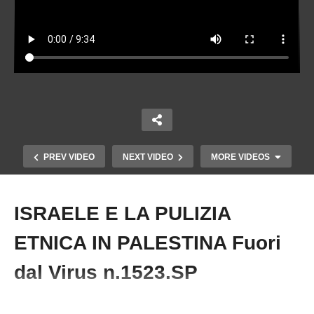
PREV VIDEO
NEXT VIDEO
MORE VIDEOS
ISRAELE E LA PULIZIA
Copy Embed Code
ETNICA IN PALESTINA Fuori
dal Virus n.1523.SP
#Palestina #Gaza #Israele #AlessandrodiBattista #RulaJebreal