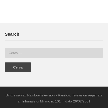
Search
Diritti riservati Rainbowtelevision - Rainbow Television registrata
al Tribunale di Milano n. 101 in data 26/02/2001