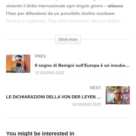
n.1544.SP
violando il diritto internazionale ogni singolo giorno –
attacca
l’Iran per difendersi da un possibile rischio nucleare
.
Dunque è legittimato. Fine della narrazione. Nessun dubbio,
nessuna sfumatura, nessun contesto.
Ma siamo sicuri che sia proprio così?
Show more
Nel video spiego
le principali tecniche di
manipolazione
usate da governi e mass media durante i
PREV
conflitti, ma soprattutto alcune
strategie concrete per
Il sogno di Benigni sull’Europa è un incubo! Fuori dal Virus n.1547.SP
difendersi
.
12 GIUGNO 2025
#MatteoGracis #Manipolazione #Guerra #Israele #Iran
NEXT
LE DICHIARAZIONI DELLA VON DER LEYEN SULL’IRAN E IL PROGRAMMA NUCLEARE Fuori dal Virus n.1552.SP
18 GIUGNO 2025
You might be interested in