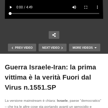
PREV VIDEO
NEXT VIDEO
MORE VIDEOS
Guerra Israele-Iran: la prima
Copy Embed Code
vittima è la verità Fuori dal
Virus n.1551.SP
La versione mainstream è chiara:
Israele
, paese “democratico”
IL REFERENDUM E’ FALLITO Fuori dal Virus
– che tra le altre cose sta portando avanti un genocidio e