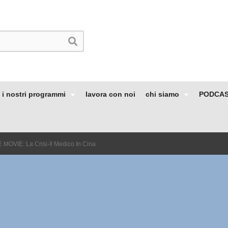
i nostri programmi
lavora con noi
chi siamo
PODCA
MOVIE: La Crisi-Il Medico In Cina