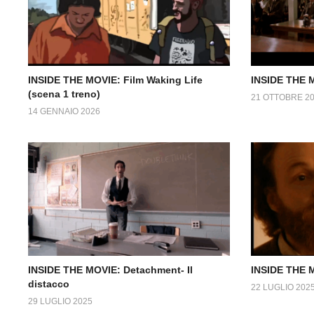
INSIDE THE MOVIE: Film Waking Life
INSIDE THE M
(scena 1 treno)
21 OTTOBRE 2
14 GENNAIO 2026
INSIDE THE MOVIE: Detachment- Il
INSIDE THE M
distacco
22 LUGLIO 202
29 LUGLIO 2025