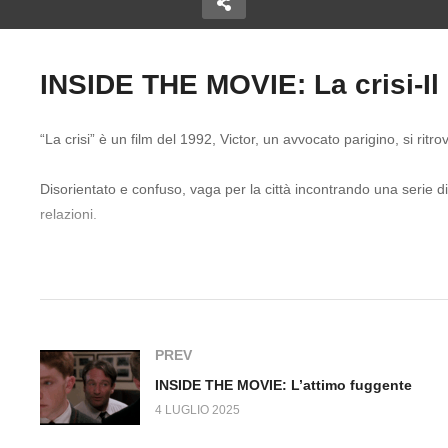
INSIDE THE MOVIE: La crisi-Il
Copy Embed Code
“La crisi” è un film del 1992, Victor, un avvocato parigino, si 
VIE: Nyad,
INSIDE THE MOVIE: La mia
IN
cena con Andrè
L’
Disorientato e confuso, vaga per la città incontrando una serie di p
relazioni.
In questa scena, un medico omeopata racconta a Victor che in Ci
essere retribuiti se i malati peggiorano.
PREV
INSIDE THE MOVIE: L’attimo fuggente
4 LUGLIO 2025