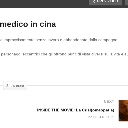
PREV VIDEO
 medico in cina
ritrova improvvisamente senza lavoro e abbandonato dalla compagna.
SIDE THE MOVIE:
INSIDE THE MOVIE: La
attimo fuggente
crisi-Il medico in cina
ersonaggi eccentrici che gli offrono punti di vista diversi sulla vita e su
na i dottori vengono pagati solo quando i pazienti sono sani, mentre s
Show more
NEXT
INSIDE THE MOVIE: La Crisi(omeopatia)
22 LUGLIO 2025