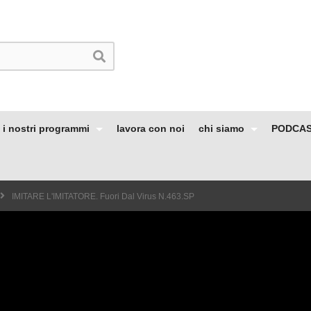
i nostri programmi
lavora con noi
chi siamo
PODCA
IMITARE L'IMITATORE. Fuori Dal Virus N.463.SP