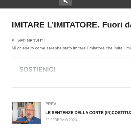
IMITARE L’IMITATORE. Fuori da
- STOP
NE DEL
L
Copy Embed Code
EGATO
C
SILVER NERVUTI
al Virus
IL DIRITTO E’ MORTO. Fuori
(
Mi chiedevo come sarebbe stato imitare l’imitatore che imita l’imita
dal Virus n.461.SP
Fu
PREV
22 FEBBRAIO 2023