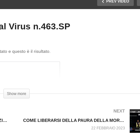
PREV VIDEO
l Virus n.463.SP
E SENTENZE DELLA
ORTE
IN)COSTITUZIONALE.
IMITARE L’IMITATORE.
to e questo è il risultato.
ori dal Virus n.462.SP
Fuori dal Virus n.463.SP
Show more
NEXT
LE SENTENZE DELLA CORTE (IN)COSTITUZIONALE. Fuori dal Virus n.462.SP
COME LIBERARSI DELLA PAURA DELLA MORTE. Fuori dal Virus n.296
22 FEBBRAIO 2023