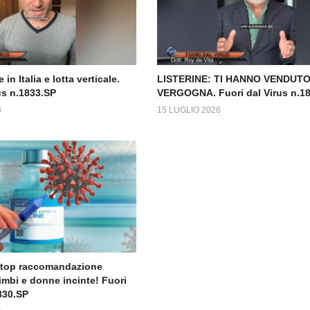
 in Italia e lotta verticale.
LISTERINE: TI HANNO VENDUTO
us n.1833.SP
VERGOGNA. Fuori dal Virus n.1
6
15 LUGLIO 2026
Stop raccomandazione
imbi e donne incinte! Fuori
830.SP