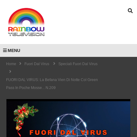
MENU
Home
Fuori Dal Virus
Speciali Fuori Dal Virus
FUORI DAL VIRUS: La Befana Vien Di Notte Col Green
Pass In Poche Mosse... N.209