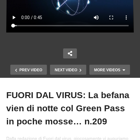
PREV VIDEO
NEXT VIDEO
MORE VIDEOS
FUORI DAL VIRUS: La befana
Copy Embed Code
vien di notte col Green Pass
in poche mosse… n.209
Dalla redazione di Fuori dal virus, giocosamente vi auguriamo