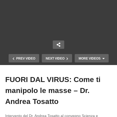
PREV VIDEO
NEXT VIDEO
MORE VIDEOS
FUORI DAL VIRUS: Come ti
Copy Embed Code
manipolo le masse – Dr.
Andrea Tosatto
Intervento del Dr. Andrea Tosatto al convegno Scienza e