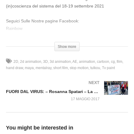
FUORI DAL VIRUS: Come ti manipolo le masse
(in)coscienza del sistema del 18-19 settembre 2021
– Dr. Andrea Tosatto
Seguici Sulle Nostre pagine Facebook:
Rainbow
Television:
https://www.facebook.com/rainbowtelevisionnetwork
Fuori dal Virus:
https://www.facebook.com/fuoridalvirus
seguici
Show more
anche in diretta: http://178.33.224.197/startpage/rainbowtv2
Sostieni Una vera Informazione indipendente , versa ora un
2D
2d animation
3D
3d animation
AE
animation
cartoon
cg
film
contributo:
https://www.paypal.com/paypalme/rainbowtelevision
hand draw
maya
mentalray
short film
stop motion
tulkou
Tv paint
Telegram:
https://t.me/rainbowtelevision815
NEXT
Testata giornalistica TELEMILANO Iscritta al Tribunale di Milano
FUORI DAL VIRUS: – Rosanna Spatari – La conoscenza porta alla libertà
al N.141. RAINBOW TELEVISION, Tv 815 in Lombardia e
17 MAGGIO 2017
emittenti collegate in Italia, sulla pagina Facebook di RAINBOW
TELEVISION
e
https://www.youtube.com/c/RAINBOWTELEVISION
La serie continua con la testimonianza di esperti ospiti e amici,
You might be interested in
attenti alla visione multidimensionale della vita e attenzione a