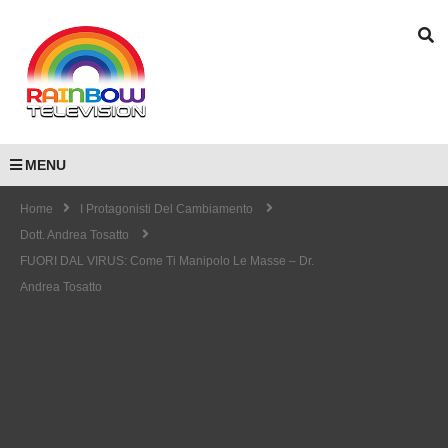
MENU
Home
I Protagonisti Del Cambiamento
Dott. Andrea Tosatto
FUORI DAL VIRUS: Come Ti Manipolo Le Masse – Dr.
Andrea Tosatto