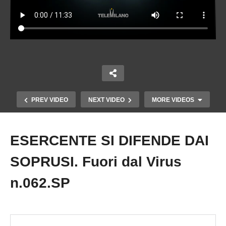
PREV VIDEO
NEXT VIDEO
MORE VIDEOS
ESERCENTE SI DIFENDE DAI
Copy Embed Code
SOPRUSI. Fuori dal Virus
n.062.SP
AGGIORNAMENTI, TAR E NON SOLO. Fuori dal