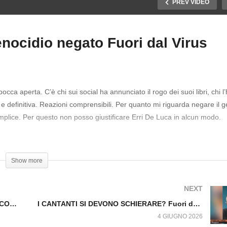
PREV VIDEO
genocidio negato Fuori dal Virus
ONTI CORRENTI: IL
Erri De Luca il sionismo e 
ISCO VA ALL’ATTACCO.
genocidio negato Fuori d
ori dal Virus n.1801.SP
Virus n.1802.SP
occa aperta. C’è chi sui social ha annunciato il rogo dei suoi libri, chi l
 definitiva. Reazioni comprensibili. Per quanto mi riguarda negare il g
plice. Per questo non posso giustificare Erri De Luca in alcun modo.
Show more
NEXT
CONTI CORRENTI: IL FISCO VA ALL’ATTACCO. Fuori dal Virus n.1801.SP
I CANTANTI SI DEVONO SCHIERARE? Fuori dal Virus n.1803.SP
4 GIUGNO 2026