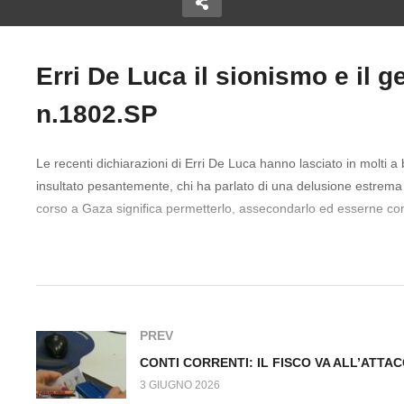
Erri De Luca il sionismo e il 
FAMIGLIA NEL BOSCO:
: Ora
SMONTATE LE PERIZIE
Copy Embed Code
n.1802.SP
il piu
SULL’INCAPACITA’
C
DEPOSITO DI
GENITORIALE. Fuori dal
F
Virus n.1799.SP
Fu
Le recenti dichiarazioni di Erri De Luca hanno lasciato in molti a b
insultato pesantemente, chi ha parlato di una delusione estrema e
corso a Gaza significa permetterlo, assecondarlo ed esserne com
#MatteoGracis #ErriDeLuca #Palestina #Genocidio
PREV
3 GIUGNO 2026