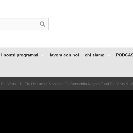
i nostri programmi
lavora con noi
chi siamo
PODCA
 Dal Virus
Erri De Luca Il Sionismo E Il Genocidio Negato Fuori Dal Virus N.