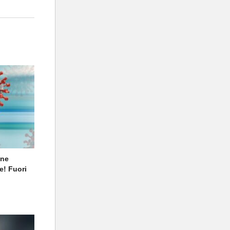
one
e! Fuori