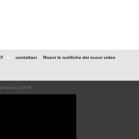
ST
contattaci
Ricevi le notifiche dei nuovi video
l Virus N.1728.SP