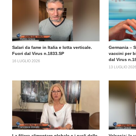
Salari da fame in Italia e lotta verticale.
Germania – 
Fuori dal Virus n.1833.SP
vaccini per b
dal Virus n.1
16 LUGLIO 2026
13 LUGLIO 202
La filiera alimentare globale e i ruoli delle
Valsesia: la 