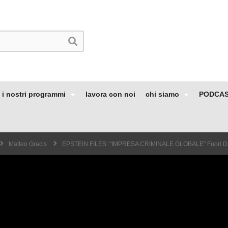
i nostri programmi
lavora con noi
chi siamo
PODCA
Matteo Gracis
EPSTEIN FILES: "IMPRESA CRIMINALE GLOBALE" Fuori Da