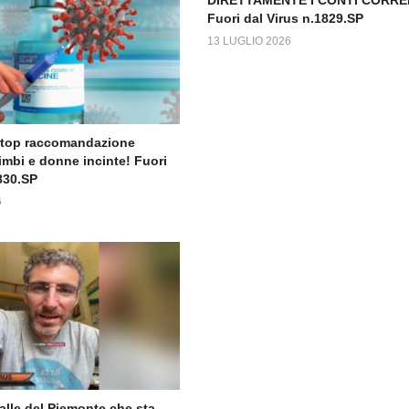
Fuori dal Virus n.1829.SP
13 LUGLIO 2026
Stop raccomandazione
imbi e donne incinte! Fuori
830.SP
6
valle del Piemonte che sta