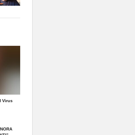
l Virus
GNORA
NTI”