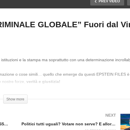
PREV VIDEO
IMINALE GLOBALE” Fuori dal Vi
CHEDARE I CITTADINI,
EPSTEIN FILES: “IMPRE
CHEDARE CHI DISSENTE
CRIMINALE GLOBALE”
ori dal Virus n.1727.SP
Fuori dal Virus n.1728.SP
 istituzioni e la stampa ma soprattutto con una determinazione incrollab
ssegnazione o cose simili… quello che emerge da questi EPSTEIN FILES 
e nostre forze,
verità e giustizia!
Show more
NEXT
SCHEDARE I CITTADINI, SCHEDARE CHI DISSENTE Fuori dal Virus n.1727.SP
Politici tutti uguali? Votare non serve? E allora qual è la vera soluzione? Fuori dal Viru n.1730.SP