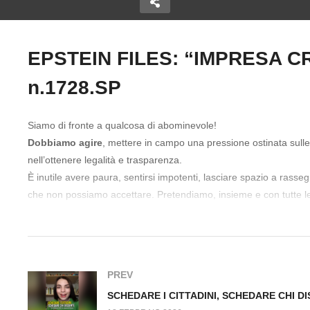
EPSTEIN FILES: “IMPRESA CR
Copy Embed Code
n.1728.SP
go: una
S
ra aperta.
Priorità ai Cittadini Fuori dal
S
 n.1725.SP
Virus n.1726.SP
Fu
Siamo di fronte a qualcosa di abominevole!
Dobbiamo agire
, mettere in campo una pressione ostinata sulle
nell’ottenere legalità e trasparenza.
È inutile avere paura, sentirsi impotenti, lasciare spazio a ra
che non possiamo accettare. Pretendiamo, insieme e con tutte l
#Società #MassMedia #MatteoGracis
PREV