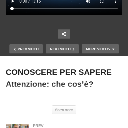
PREV VIDEO
NEXT VIDEO
MORE VIDEOS
CONOSCERE PER SAPERE
Copy Embed Code
Attenzione: che cos’è?
#Focus #Attenzione #ValerioRosso #ConoscereperSapere
Show more
CONOSCERE PER SAPERE: NEGLIGENZA
MEDICO-SANITARIA GENITORIALE
PREV