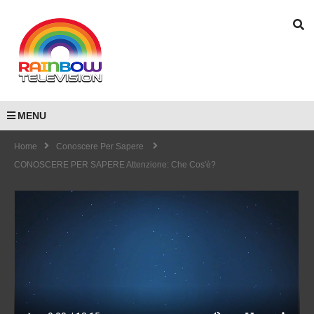
MENU
Home
Conoscere Per Sapere
CONOSCERE PER SAPERE Attenzione: Che Cos'è?