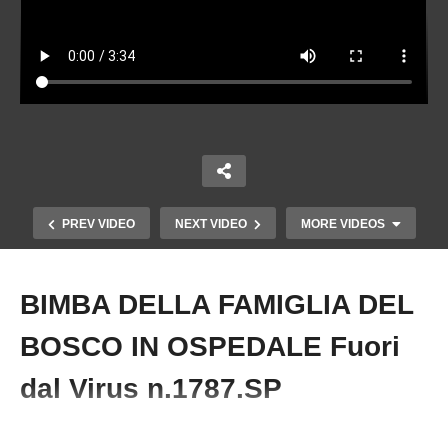
PREV VIDEO
NEXT VIDEO
MORE VIDEOS
BIMBA DELLA FAMIGLIA DEL
Copy Embed Code
BOSCO IN OSPEDALE Fuori
dal Virus n.1787.SP
Dagli anni ’90 ad oggi: come sono cambiati
FGG