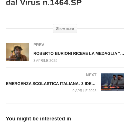
dal Virus n.1464.SP
ELON MUSK ALLA CONFERENZA LEGA:
“ALLARME TERRORISMO” Fuori dal Virus
n.1461.SP
#AndreaTosatto #PoliticallyCorrect
Show more
PREV
ROBERTO BURIONI RICEVE LA MEDAGLIA “AL MERITO DELLA SANITA’ PUBBLICA” Fuori dal Virus n.1463.SP
8 APRILE 2025
NEXT
EMERGENZA SCOLASTICA ITALIANA: 3 IDEE PER RISOLVERLA Fuori dal Virus n.1465.SP
9 APRILE 2025
You might be interested in