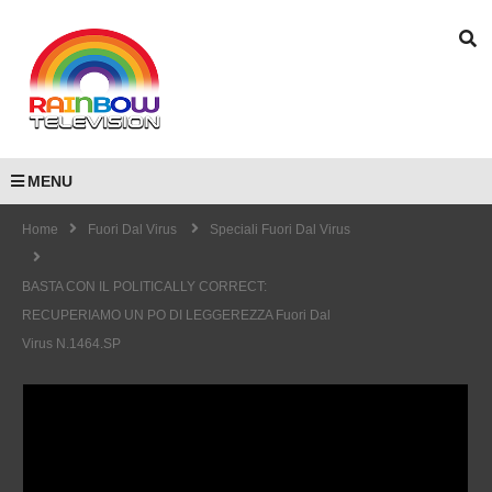
MENU
Home
Fuori Dal Virus
Speciali Fuori Dal Virus
BASTA CON IL POLITICALLY CORRECT:
RECUPERIAMO UN PO DI LEGGEREZZA Fuori Dal
Virus N.1464.SP