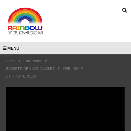
MENU
Home
Corruzione
BASSETTI ORA NON VUOLE PIU' L'OBBLIGO. Fuori
Dal Virus N.731.SP