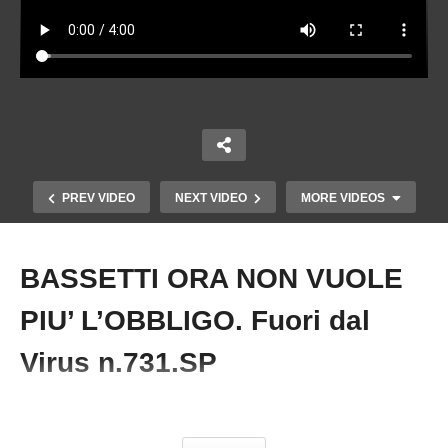
PREV VIDEO
NEXT VIDEO
MORE VIDEOS
BASSETTI ORA NON VUOLE
Copy Embed Code
PIU’ L’OBBLIGO. Fuori dal
Virus n.731.SP
#Bassetti #Vaccini #Meloni #Covid #BorderNights #FabioFrabetti
RESTRIZIONI IN OSPEDALE. Fuori dal Virus