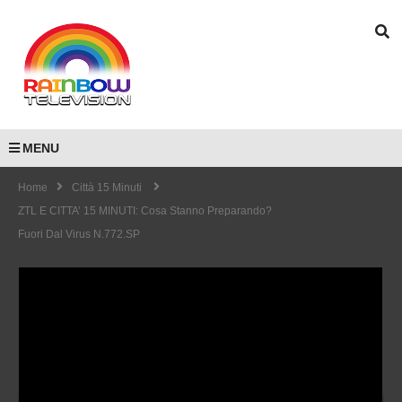
MENU
Home
Città 15 Minuti
ZTL E CITTA’ 15 MINUTI: Cosa Stanno Preparando?
Fuori Dal Virus N.772.SP