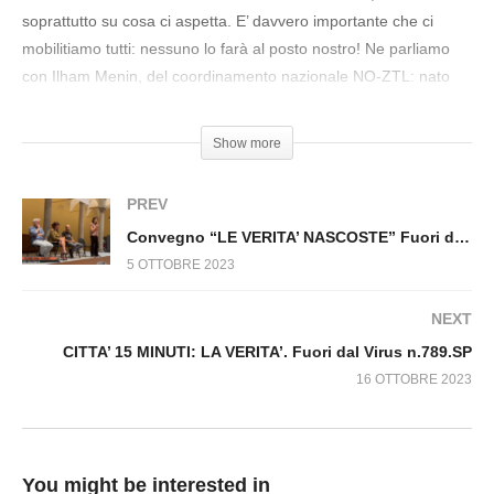
preparando? Fuori dal Virus n.772.SP
soprattutto su cosa ci aspetta. E’ davvero importante che ci
mobilitiamo tutti: nessuno lo farà al posto nostro! Ne parliamo
con Ilham Menin, del coordinamento nazionale NO-ZTL: nato
pochi mesi fa si sta velocemente organizzando ed è ora il punto
di riferimento della lotta contro questa “nuova normalità”.
Show more
#ZTL #BlocchiAuto #Città15Minuti #LuxAlibi #Controllo
PREV
Convegno “LE VERITA’ NASCOSTE” Fuori dal Virus n.771.SP
5 OTTOBRE 2023
NEXT
CITTA’ 15 MINUTI: LA VERITA’. Fuori dal Virus n.789.SP
16 OTTOBRE 2023
You might be interested in