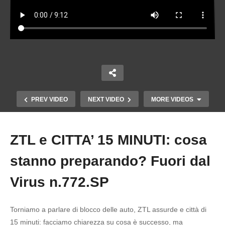
PREV VIDEO
NEXT VIDEO
MORE VIDEOS
ZTL e CITTA’ 15 MINUTI: cosa
Copy Embed Code
stanno preparando? Fuori dal
Virus n.772.SP
Torniamo a parlare di blocco delle auto, ZTL assurde e città di
ZTL e CITTA’ 15 MINUTI: cosa stanno
15 minuti: facciamo chiarezza su cosa è successo, ma