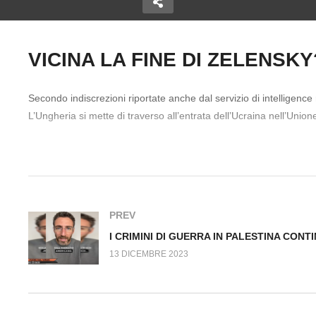
VICINA LA FINE DI ZELENSKY? 
ZELENSKY
Copy Embed Code
L SUPER-
TERRORIZZATO, GLI USA
I 
Secondo indiscrezioni riportate anche dal servizio di intelligence
O Fuori dal
LO SCARICANO? Fuori dal
P
L’Ungheria si mette di traverso all’entrata dell’Ucraina nell’Unio
Virus n.880.SP
Fu
#UnioneEuropea #Ucraina #Zelenky #FabioFrabetti
PREV
13 DICEMBRE 2023