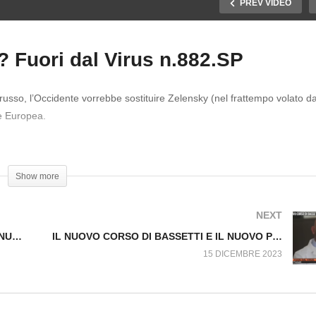
PREV VIDEO
Fuori dal Virus n.882.SP
CRIMINI DI GUERRA IN
VICINA LA FINE DI
 russo, l’Occidente vorrebbe sostituire Zelensky (nel frattempo volato da
ALESTINA CONTINUANO
ZELENSKY? Fuori dal Vi
ne Europea.
ori dal Virus n.881.SP
n.882.SP
Show more
NEXT
I CRIMINI DI GUERRA IN PALESTINA CONTINUANO Fuori dal Virus n.881.SP
IL NUOVO CORSO DI BASSETTI E IL NUOVO PRESIDENTE DELLA CORTE. Fuori dal Virus n.885.SP
15 DICEMBRE 2023