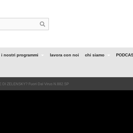
i nostri programmi
lavora con noi
chi siamo
PODCA
E DI ZELENSKY? Fuori Dal Virus N.882.SP