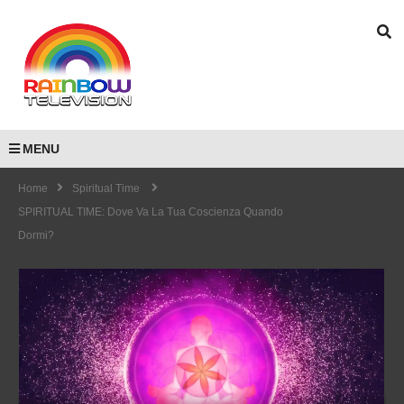
MENU
Home
Spiritual Time
SPIRITUAL TIME: Dove Va La Tua Coscienza Quando
Dormi?