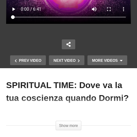
PREV VIDEO
NEXT VIDEO
MORE VIDEOS
SPIRITUAL TIME: Dove va la
Copy Embed Code
tua coscienza quando Dormi?
#SpiritualTime #Dormire #Sogni
Show more
SPIRITUAL TIME: Nikola Tesla: “Lo Spirito di