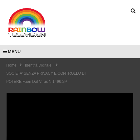
MENU
Home
Identità Digitale
SOCIETA’ SENZA PRIVACY E CONTROLLO DI
POTERE Fuori Dal Virus N.1496.SP