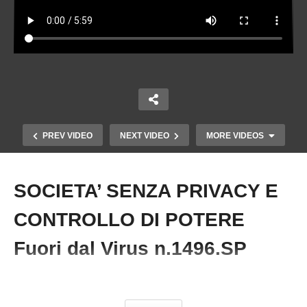
PREV VIDEO
NEXT VIDEO
MORE VIDEOS
SOCIETA’ SENZA PRIVACY E
Copy Embed Code
CONTROLLO DI POTERE
Fuori dal Virus n.1496.SP
MUSK SOSTITUISCE I DIPENDENTI FEDERALI
#Società #PietroRatto #IdentitàDigitale #Tecnologia
LICENZIATI CON UN CHATBOT Fuori dal Virus