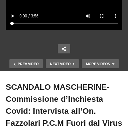
PREV VIDEO
NEXT VIDEO
MORE VIDEOS
SCANDALO MASCHERINE-
Copy Embed Code
Commissione d’Inchiesta
Covid: Intervista all’On.
Fazzolari P.C.M Fuori dal Virus
VACCINI COVID : INVASIVI, IMPREVEDIBILI, MAI