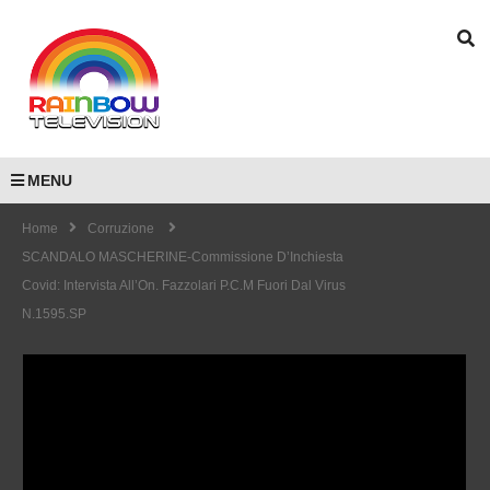
MENU
Home
Corruzione
SCANDALO MASCHERINE-Commissione D’Inchiesta
Covid: Intervista All’On. Fazzolari P.C.M Fuori Dal Virus
N.1595.SP