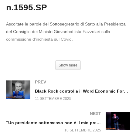
SPERIMENTATI E PERICOLOSI! Fuori dal Virus
n.1595.SP
n.1654.SP
Ascoltate le parole del Sottosegretario di Stato alla Presidenza
del Consiglio dei Ministri Giovanbattista Fazzolari sulla
commissione d’inchiesta sul Covid.
#Covid #Mascherine #Commissione #Fazzolari
Show more
PREV
Black Rock controlla il Word Economic Forum Fuori dal Virus n.1593.SP
11 SETTEMBRE 2025
NEXT
“Un presidente sottomesso non è il mio presidente!” – Enzo Iacchetti Fuori dal Virus n.1603.SP
18 SETTEMBRE 2025