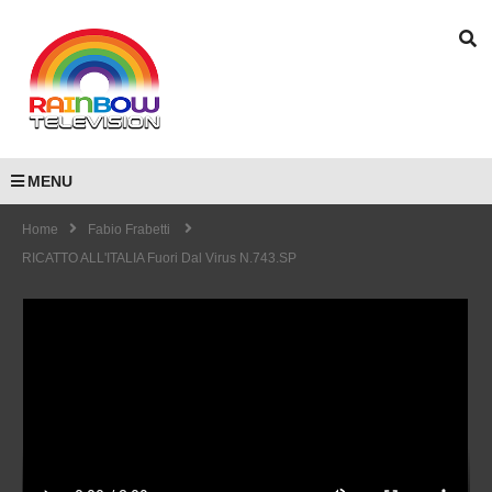
MENU
Home
Fabio Frabetti
RICATTO ALL'ITALIA Fuori Dal Virus N.743.SP