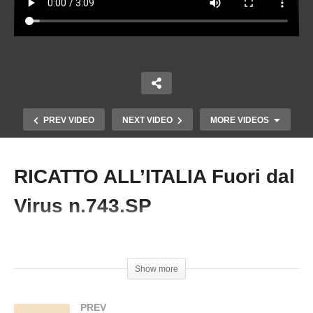
PREV VIDEO
NEXT VIDEO
MORE VIDEOS
RICATTO ALL’ITALIA Fuori dal
Copy Embed Code
Virus n.743.SP
#Immigrazione #Italia #FabioFrabetti
Show more
PIU’ ELETTROSMOG, IL GOVERNO TORNA
ALLA CARICA. Fuori dal Virus n.787.SP
PREV