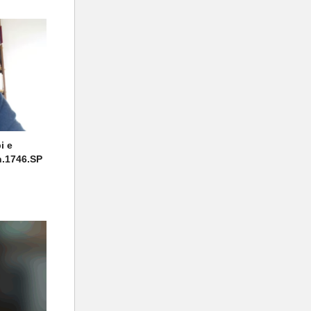
i e
 n.1746.SP