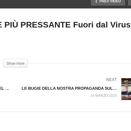
PREV VIDEO
PIÙ PRESSANTE Fuori dal Virus
ROF. BARBERO SU
UERRE E RIARMO NEL
RIARMO, NARRATIVA
0 Fuori dal Virus
SEMPRE PIÙ PRESSAN
1436.SP
Fuori dal Virus n.1437.SP
Show more
NEXT
PROF. BARBERO SU GUERRE E RIARMO NEL 900 Fuori dal Virus n.1436.SP
LE BUGIE DELLA NOSTRA PROPAGANDA SULLA GUERRA Fuori dal Virus n.1441.SP
24 MARZO 2025