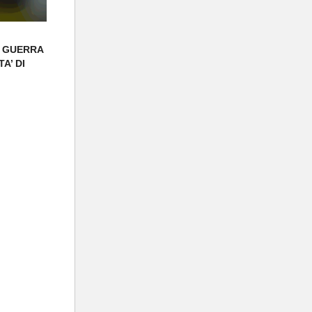
A GUERRA
A’ DI