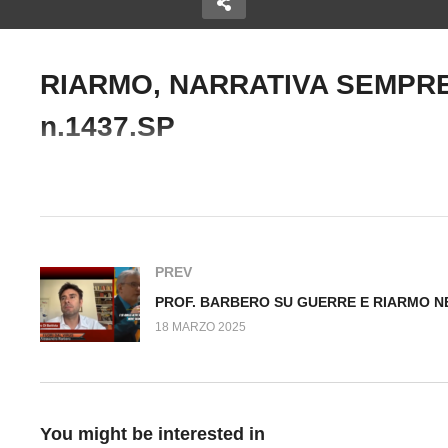
RIARMO, NARRATIVA SEMPRE 
P
Copy Embed Code
n.1437.SP
LA GUERRA E’ CONTRO DI
G
 Fuori dal
NOI Fuori dal Virus
90
P
n.1434.SP
n.
#Riarmo #Guerra #GiorgiaMeloni #MarioDraghi #FabioFrabetti
PREV
18 MARZO 2025
You might be interested in