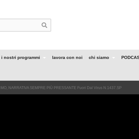
i nostri programmi
lavora con noi
chi siamo
PODCA
MO, NARRATIVA SEMPRE PIÙ PRESSANTE Fuori Dal Virus N.1437.SP