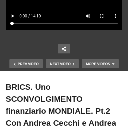
PREV VIDEO
NEXT VIDEO
MORE VIDEOS
BRICS. Uno
Copy Embed Code
SCONVOLGIMENTO
finanziario MONDIALE. Pt.2
Con Andrea Cecchi e Andrea
Quando il Governatore della Banca d’Italia non