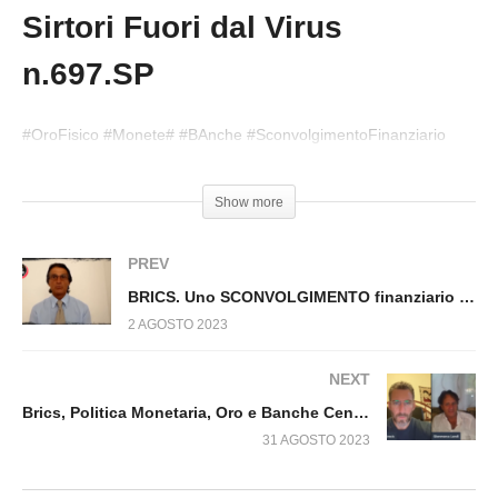
voleva portate l’italia nello SME e fu punito.
Sirtori Fuori dal Virus
Fuori dal Virus n.664.SP
n.697.SP
#OroFisico #Monete# #BAnche #SconvolgimentoFinanziario
#Valuta #100giornidaleoni
Show more
PREV
BRICS. Uno SCONVOLGIMENTO finanziario MONDIALE. Con Andrea Cecchi e Andrea Sirtori Fuori dal Virus n.696.SP
2 AGOSTO 2023
NEXT
Brics, Politica Monetaria, Oro e Banche Centrali Fuori dal Virus n.709.SP
31 AGOSTO 2023