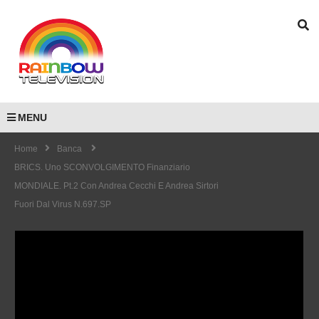
MENU
Home
Banca
BRICS. Uno SCONVOLGIMENTO Finanziario
MONDIALE. Pt.2 Con Andrea Cecchi E Andrea Sirtori
Fuori Dal Virus N.697.SP