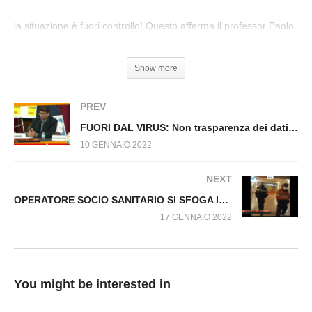
FUORI DAL VIRUS: Avv. Alessandro Fusillo
spiega il decreto n.1/2022 006.SP
la situazione è fuori controllo! Questo afferma il professor Paolo
Bellavite rispetto agli eventi avversi dei sieri
Show more
PREV
FUORI DAL VIRUS: Non trasparenza dei dati sugli studi dei farmaci sperimentali 007.SP
10 GENNAIO 2022
NEXT
OPERATORE SOCIO SANITARIO SI SFOGA IN MERITO ALLA GRAVE SITUAZIONE VACCINALE – Fuori Dal Virus n.016.SP
17 GENNAIO 2022
You might be interested in