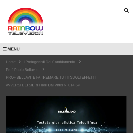
MENU
Home
I Protagonisti Del Cambiamento
Prof. Paolo Bellavite
PROF BELLAVITE FA TREMARE TUTTI SUGLI EFFETTI
AVVERSI DEI SIERI Fuori Dal Virus N. 014.SP