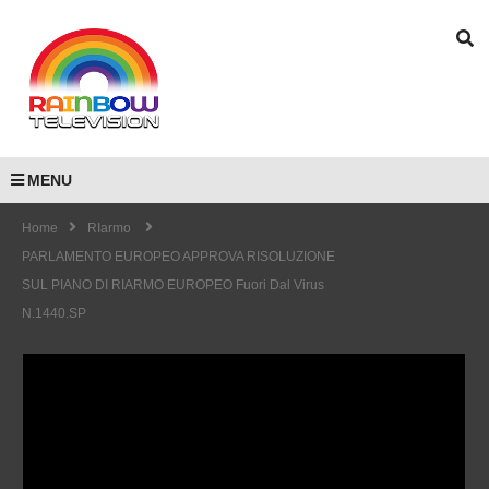
MENU
Home
RIarmo
PARLAMENTO EUROPEO APPROVA RISOLUZIONE
SUL PIANO DI RIARMO EUROPEO Fuori Dal Virus
N.1440.SP