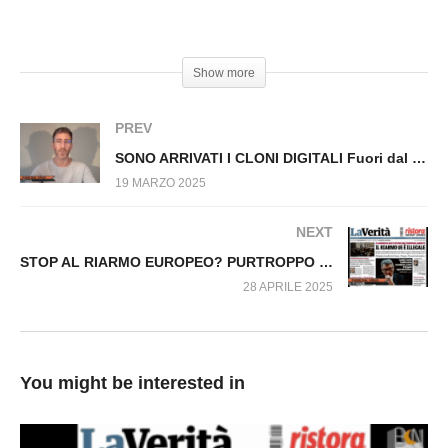
RISOLUZIONE SUL PIANO DI RIARMO
EUROPEO Fuori dal Virus n.1440.SP
#UonioneEuropea #Parlamento #SilverNervuti #Riarmo
Show more
PREV
SONO ARRIVATI I CLONI DIGITALI Fuori dal Virus n.1439.SP
19 MARZO 2025
NEXT
STOP AL RIARMO EUROPEO? PURTROPPO NON È COSÌ Fuori dal Virus n.1485.SP
28 APRILE 2025
You might be interested in