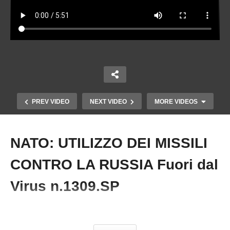
PREV VIDEO
NEXT VIDEO
MORE VIDEOS
NATO: UTILIZZO DEI MISSILI
Copy Embed Code
CONTRO LA RUSSIA Fuori dal
Virus n.1309.SP
#Missili #Nato #Russia #ArnaldoVitangeli
CONFERENZA DEI BRICS Fuori dal Virus