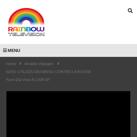
MENU
Home
Arnaldo Vitangeli
NATO: UTILIZZO DEI MISSILI CONTRO LA RUSSIA
Fuori Dal Virus N.1309.SP