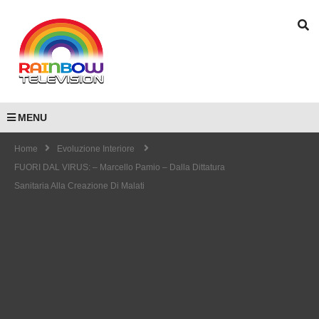
MENU
Home
Evoluzione Interiore
FUORI DAL VIRUS: – Marcello Pamio – Dalla Dittatura
Sanitaria Alla Creazione Di Malati