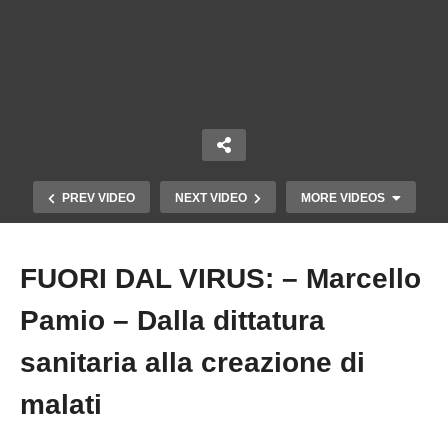
PREV VIDEO
NEXT VIDEO
MORE VIDEOS
FUORI DAL VIRUS: – Marcello
Copy Embed Code
Pamio – Dalla dittatura
sanitaria alla creazione di
malati
FUORI DAL VIRUS: – Marcello Pamio – Dalla