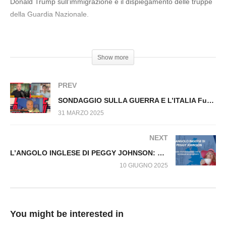
Donald Trump sull’immigrazione e il dispiegamento delle truppe
ELEZIONI IN GERMANIA, COSA E’ SUCCESSO?
della Guardia Nazionale.
Fuori dal Virus n.1405.SP
#LosAngeles #Rivolte #RiccardoRocchesso #PaoloBorgognone
Show more
PREV
SONDAGGIO SULLA GUERRA E L’ITALIA Fuori dal Virus 1452.SP
31 MARZO 2025
NEXT
L’ANGOLO INGLESE DI PEGGY JOHNSON: Una statua enorme che vi accoglie ad ali aperte
10 GIUGNO 2025
You might be interested in