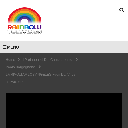
MENU
Home
I Protagonisti Del Cambiamento
Paolo Borgognone
LA RIVOLTA A LOS ANGELES Fuori Dal Virus
N.1540.SP