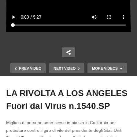
PREV VIDEO
NEXT VIDEO
MORE VIDEOS
LA RIVOLTA A LOS ANGELES
Copy Embed Code
Fuori dal Virus n.1540.SP
Migliaia di persone sono scese in piazza in California per
protestare contro il giro di vite del presidente degli Stati Uniti