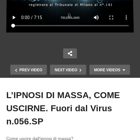
PREV VIDEO
NEXT VIDEO
MORE VIDEOS
L’IPNOSI DI MASSA, COME
Copy Embed Code
USCIRNE. Fuori dal Virus
n.056.SP
Come uscire dall’ipnosi di massa?