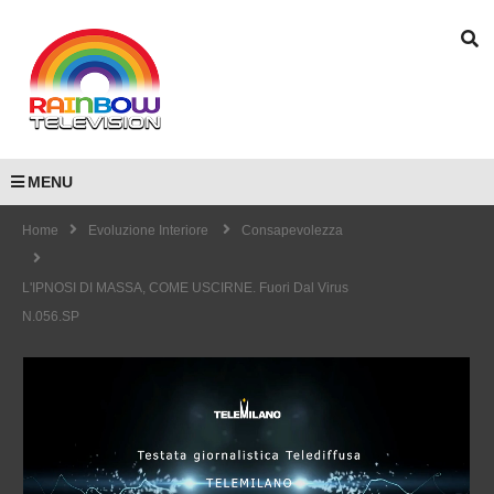
MENU
Home
Evoluzione Interiore
Consapevolezza
L'IPNOSI DI MASSA, COME USCIRNE. Fuori Dal Virus
N.056.SP