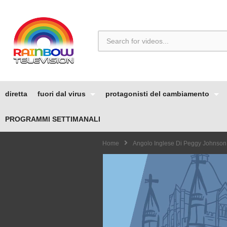
diretta
fuori dal virus
protagonisti del cambiamento
PROGRAMMI SETTIMANALI
Home
Angolo Inglese Di Peggy Johnson