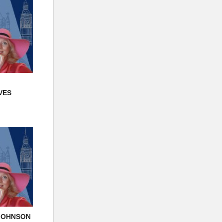
VES
 JOHNSON