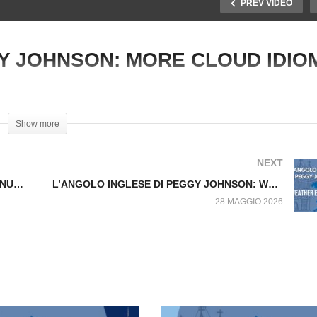
PREV VIDEO
GY JOHNSON: MORE CLOUD IDIO
’ANGOLO INGLESE DI
L’ANGOLO INGLESE DI
bbia, ottimismo…ma anche gli innamorati folli!
EGGY JOHNSON:
PEGGY JOHNSON: MOR
UVOLE
CLOUD IDIOMS
Show more
NEXT
L’ANGOLO INGLESE DI PEGGY JOHNSON: NUVOLE
L’ANGOLO INGLESE DI PEGGY JOHNSON: WEATHER EXPRESSIONS
28 MAGGIO 2026