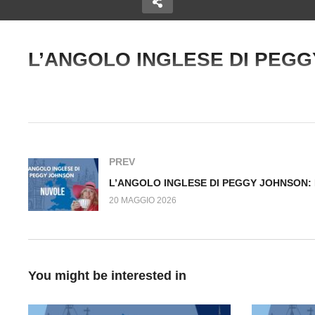
L’ANGOLO INGLESE DI PEG
L’ANGOLO INGLESE DI
Copy Embed Code
LESE DI
PEGGY JOHNSON:
L
Altre espressioni con le nuvole – per esprimere guai in vista, ra
ON:
SUPERSTIZIONI: LE
P
I: LE MANI
SCARPE
N
PREV
20 MAGGIO 2026
You might be interested in