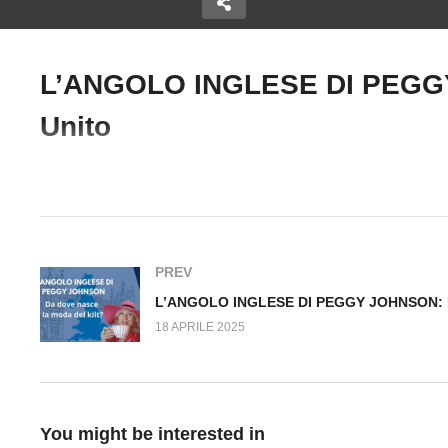
L’ANGOLO INGLESE DI PEGGY 
LESE DI
L’ANGOLO INGLESE DI
Copy Embed Code
Unito
ON: Come
PEGGY JOHNSON: Perchè
L
 rispettano la
non chiudiamo l’ultimo
P
bottone del Gilet?
na
#AngoloInglese #PeggyJohnson #Curiosità
PREV
18 APRILE 2025
You might be interested in