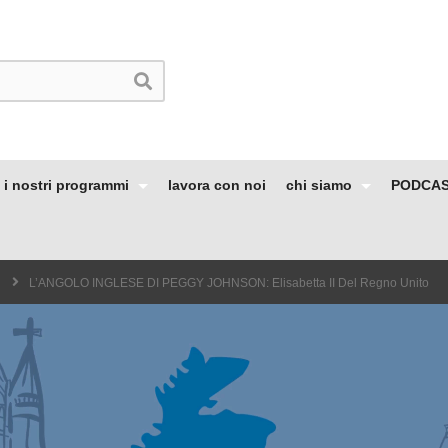
i nostri programmi
lavora con noi
chi siamo
PODCA
L’ANGOLO INGLESE DI PEGGY JOHNSON: Elisabetta II Del Regno Unito