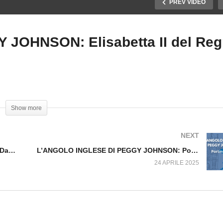
PREV VIDEO
JOHNSON: Elisabetta II del Re
L’ANGOLO INGLESE DI
’ANGOLO INGLESE DI
PEGGY JOHNSON:
EGGY JOHNSON: Da dove
Elisabetta II del Regno
sce la moda del kilt?
Unito
Show more
NEXT
L’ANGOLO INGLESE DI PEGGY JOHNSON: Da dove nasce la moda del kilt?
L’ANGOLO INGLESE DI PEGGY JOHNSON: Portmeirion
24 APRILE 2025