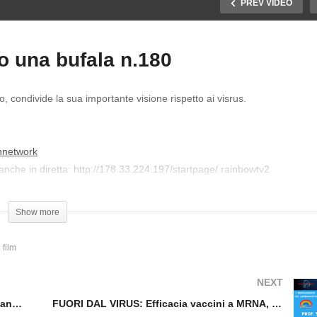
PREV VIDEO
o una bufala n.180
 condivide la sua importante visione rispetto ai visrus.
ORI DAL VIRUS: Vaccini
FUORI DAL VIRUS: I viru
vid, morti e danni! n.178
sono una bufala n.180
nnetwork
nche in diretta: http://178.33.224.197/startpage/ rainbowtv2
tributo:
https://www.paypal.com/paypalme/rainbowtelevision
Show more
no al N.141. RAINBOW TELEVISION, Tv 815 in Lombardia e emittenti coll
film
s://www.youtube.com/c/RAINBOWTELEVISION
ttenti alla visione multidimensionale della vita e attenzione a notizie no
NEXT
FUORI DAL VIRUS: Vaccini Covid, morti e danni! n.178
FUORI DAL VIRUS: Efficacia vaccini a MRNA, un illusione? n.181