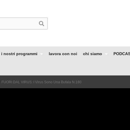
i nostri programmi
lavora con noi
chi siamo
PODCA
FUORI DAL VIRUS: I Virus Sono Una Bufala N.180