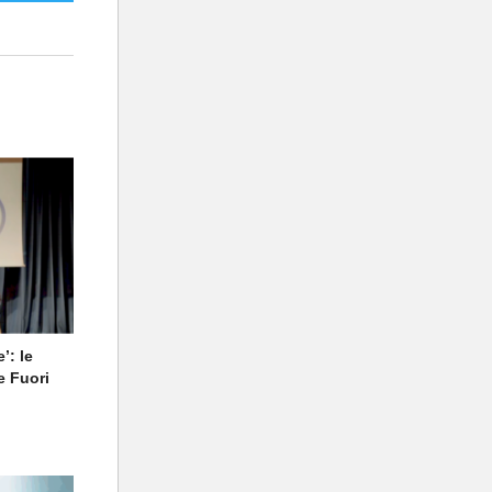
’: le
e Fuori