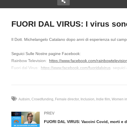
FUORI DAL VIRUS: I virus son
Copy Embed Code
US: Morti e
Il Dott. Michelangelo Catalano dopo anni di esperienza sul campo,
da vaccino!
FUORI DAL VIRUS: Vaccini
FU
covid pericolosi! n.176
Co
Seguici Sulle Nostre pagine Facebook:
Rainbow Television:
https://www.facebook.com/rainbowtelevisio
Fuori dal Virus:
https://www.facebook.com/fuoridalvirus
seguici a
Sostieni Una vera Informazione indipendente , versa ora un con
Telegram:
https://t.me/rainbowtelevision815
Testata giornalistica TELEMILANO Iscritta al Tribunale di Mila
Autisim
Crowdfunding
Female director
Inclusion
Indie film
Women in 
Italia, sulla pagina Facebook di RAINBOW TELEVISION e
http
La serie continua con la testimonianza di esperti ospiti e amici, a
PREV
altri media.