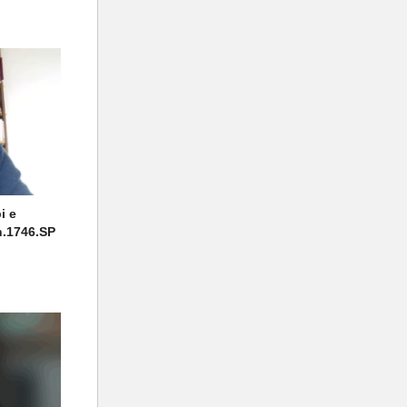
i e
 n.1746.SP