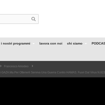
i nostri programmi
lavora con noi
chi siamo
PODCA
Francesco Amodeo
 Di GAZA.Ma Per Ottenerli Serviva Una Guerra Contro HAMAS. Fuori Dal Virus N.82