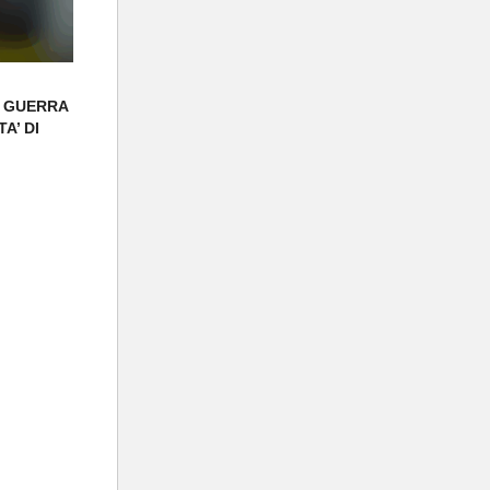
A GUERRA
A’ DI