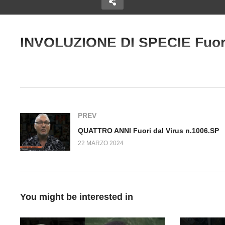
INVOLUZIONE DI SPECIE Fuori
Copy Embed Code
tare o
Non è farina del nostro
#Auto #Liberta’ #Responsabilita’ #SilverNervuti #Consapevolezz
Fuori dal
sacco Fuori dal Virus
QU
n.977.SP
Vi
PREV
QUATTRO ANNI Fuori dal Virus n.1006.SP
22 MARZO 2024
You might be interested in